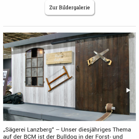
Zur Bildergalerie
zurück
◀︎
weite
▶︎
Premiere auf der BCM 2023: Der frisch
restauraurierte Club-Bulldog D7506 in Patina-